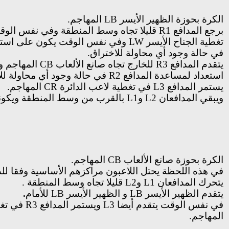
الكرة بحوزة
الظهير الأيسر
LB
المهاجم.
برجع المدافع
R1
قليلا تجاه وسط المنطقة وفي نفس الوق
تغطية
الجناح الأيسر
LW
وفي نفس الوقت يكون على استعد
في حالة وجود أي محاولة للاختراق.
يتقدم المدافع
R3
للخارج تجاه
صانع الألعاب
CB
المهاجم و
استعداد لمساعدة المدافع
R2
في حالة وجود أي محاولة للا
يستمر المدافع
L3
في تغطية
لاعب الدائرة
CR
المهاجم.
ويبقي المدافعان
L2
و
L1
بالقرب من وسط المنطقة ويكونا
الكرة بحوزة
صانع الألعاب
CB
المهاجم.
في هذه اللحظة يحتل اللاعبون مراكزهم الأساسية وفقا للدفاع 3-
يتحرك المدافعان
L1
و
L2
قليلا تجاه وسط المنطقة .
يتقدم
الظهير الأيسر
LB
و
الظهير الأيسر
LB
للأمام
.
في نفس الوقت يتقدم أيضا
L3
ويستمر المدافع
R3
في تغ
المهاجم.